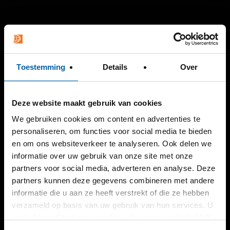
Toestemming
Details
Over
Deze website maakt gebruik van cookies
We gebruiken cookies om content en advertenties te
personaliseren, om functies voor social media te bieden
en om ons websiteverkeer te analyseren. Ook delen we
informatie over uw gebruik van onze site met onze
partners voor social media, adverteren en analyse. Deze
partners kunnen deze gegevens combineren met andere
informatie die u aan ze heeft verstrekt of die ze hebben
verzameld op basis van uw gebruik van hun services. U
gaat akkoord met onze cookies als u onze website blijft
gebruiken.