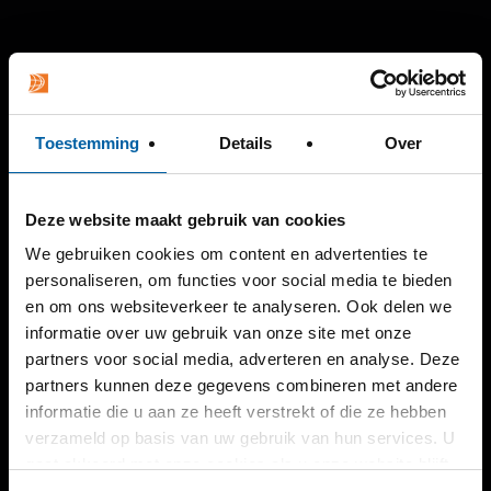
Toestemming
Details
Over
Deze website maakt gebruik van cookies
We gebruiken cookies om content en advertenties te
personaliseren, om functies voor social media te bieden
en om ons websiteverkeer te analyseren. Ook delen we
informatie over uw gebruik van onze site met onze
partners voor social media, adverteren en analyse. Deze
partners kunnen deze gegevens combineren met andere
informatie die u aan ze heeft verstrekt of die ze hebben
verzameld op basis van uw gebruik van hun services. U
gaat akkoord met onze cookies als u onze website blijft
gebruiken.