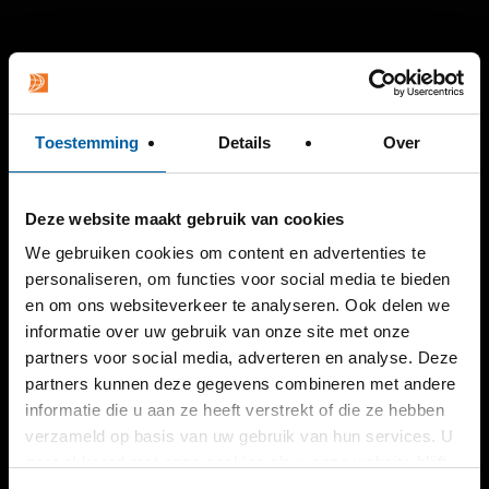
Toestemming
Details
Over
Deze website maakt gebruik van cookies
We gebruiken cookies om content en advertenties te
personaliseren, om functies voor social media te bieden
en om ons websiteverkeer te analyseren. Ook delen we
informatie over uw gebruik van onze site met onze
partners voor social media, adverteren en analyse. Deze
partners kunnen deze gegevens combineren met andere
informatie die u aan ze heeft verstrekt of die ze hebben
verzameld op basis van uw gebruik van hun services. U
gaat akkoord met onze cookies als u onze website blijft
gebruiken.