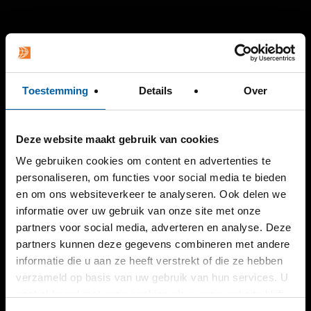
Toestemming
Details
Over
Deze website maakt gebruik van cookies
We gebruiken cookies om content en advertenties te
personaliseren, om functies voor social media te bieden
en om ons websiteverkeer te analyseren. Ook delen we
informatie over uw gebruik van onze site met onze
partners voor social media, adverteren en analyse. Deze
partners kunnen deze gegevens combineren met andere
informatie die u aan ze heeft verstrekt of die ze hebben
verzameld op basis van uw gebruik van hun services. U
gaat akkoord met onze cookies als u onze website blijft
gebruiken.